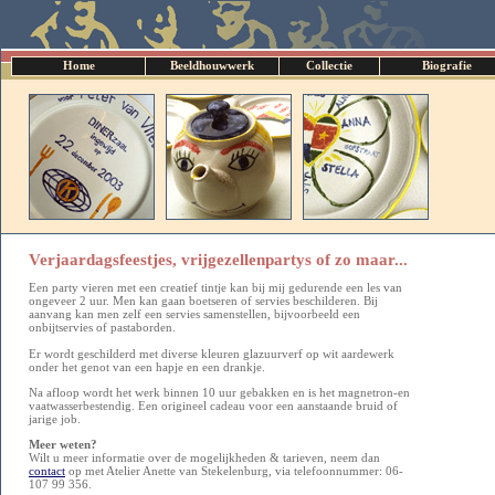
Home
Beeldhouwwerk
Collectie
Biografie
Verjaardagsfeestjes, vrijgezellenpartys of zo maar...
Een party vieren met een creatief tintje kan bij mij gedurende een les van
ongeveer 2 uur. Men kan gaan boetseren of servies beschilderen. Bij
aanvang kan men zelf een servies samenstellen, bijvoorbeeld een
onbijtservies of pastaborden.
Er wordt geschilderd met diverse kleuren glazuurverf op wit aardewerk
onder het genot van een hapje en een drankje.
Na afloop wordt het werk binnen 10 uur gebakken en is het magnetron-en
vaatwasserbestendig. Een origineel cadeau voor een aanstaande bruid of
jarige job.
Meer weten?
Wilt u meer informatie over de mogelijkheden & tarieven, neem dan
contact
op met Atelier Anette van Stekelenburg, via telefoonnummer: 06-
107 99 356.